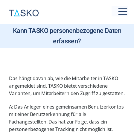
Zum
Inhalt
Tog
springen
Nav
Kann TASKO personenbezogene Daten
Live-Präsentation
new
erfassen?
Branchen
Funktionen & Features
Das hängt davon ab, wie die Mitarbeiter in TASKO
Preise
angemeldet sind. TASKO bietet verschiedene
Varianten, um Mitarbeitern den Zugriff zu gestatten.
Referenzen
A: Das Anlegen eines gemeinsamen Benutzerkontos
mit einer Benutzerkennung für alle
Support
Fachangestellten. Das hat zur Folge, dass ein
personenbezogenes Tracking nicht möglich ist.