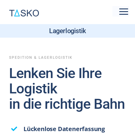
Zum
Inhalt
Tog
springen
Nav
Lagerlogistik
Live-Präsentation
new
Branchen
SPEDITION & LAGERLOGISTIK
Lenken Sie Ihre
Funktionen & Features
Logistik
Preise
in die richtige Bahn
Referenzen
Support
Lückenlose Datenerfassung