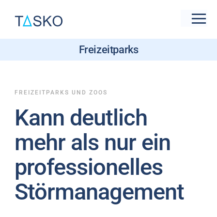
Zum
Inhalt
Tog
springen
Nav
Freizeitparks
Live-Präsentation
new
Branchen
FREIZEITPARKS UND ZOOS
Kann deutlich
Funktionen & Features
mehr als nur ein
Preise
professionelles
Referenzen
Störmanagement
Support