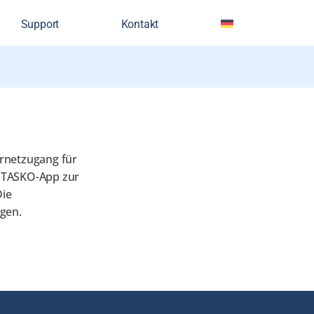
Support
Kontakt
ternetzugang für
n TASKO-App zur
Die
lgen.