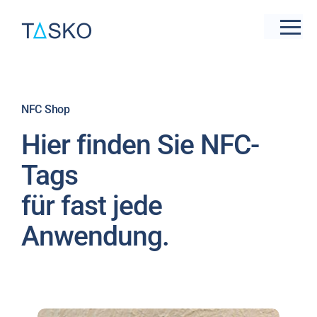
Zum
Inhalt
Tog
springen
Nav
Live-Präsentation
new
NFC Shop
Branchen
Hier finden Sie NFC-
Funktionen & Features
Tags
für fast jede
Preise
Anwendung.
Referenzen
Support