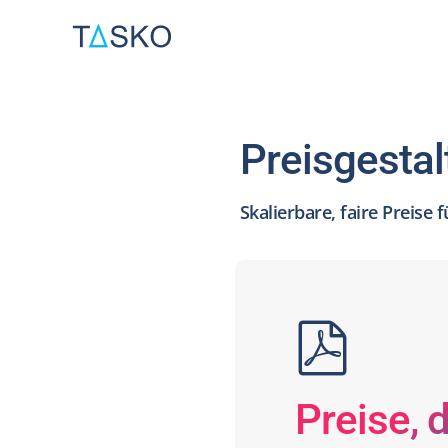
Zum
Inhalt
springen
Preisgesta
Skalierbare, faire Preise
Preise, d