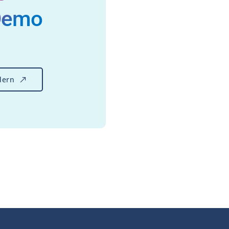
Demo
dern