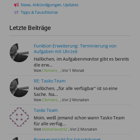
News, Ankündigungen, Updates
Tipps & Tauschbörse
Letzte Beiträge
Funktion Erweiterung: Terminierung von
Aufgaben mit Uhrzeit
Hallöchen, im Aufgabenmonitor gibt es bereits
die erw...
Von
Clemens_
,
Vor 1 Monat
RE: Tasko Team
Hallöchen, „für alle verfügbar“ ist so eine
Sache. Na...
Von
Clemens_
,
Vor 2 Monaten
Tasko Team
Moin, weiß jemand schon wann Tasko Team
für alle verfüg...
Von
Misterlauch92
,
Vor 2 Monaten
Browseransicht für Smartphones