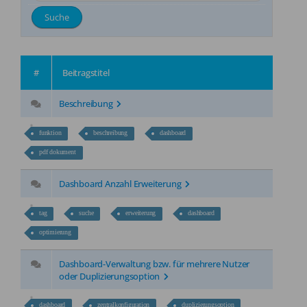
Kontakt
Jobs
NEW
#
Beitragstitel
Beschreibung
funktion
beschreibung
dashboard
pdf dokument
Dashboard Anzahl Erweiterung
tag
suche
erweiterung
dashboard
optimierung
Dashboard-Verwaltung bzw. für mehrere Nutzer
oder Duplizierungsoption
dashboard
zentralkonfiguration
duplizierungsoption