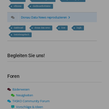
effizienz
dashboardliebhaber
Donau Data News reproduzieren
dashboard
donau data news
liste
logik
betriebstagebuch
Begleiten Sie uns!
Foren
Bäderwesen
Neuigkeiten
TASKO Community Forum
Vorschläge & Ideen