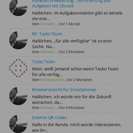
Funktion Erweiterung: Terminierung von
Aufgaben mit Uhrzeit
Hallöchen, im Aufgabenmonitor gibt es bereits
die erw...
Von
Clemens_
,
Vor 1 Monat
RE: Tasko Team
Hallöchen, „für alle verfügbar“ ist so eine
Sache. Na...
Von
Clemens_
,
Vor 2 Monaten
Tasko Team
Moin, weiß jemand schon wann Tasko Team
für alle verfüg...
Von
Misterlauch92
,
Vor 2 Monaten
Browseransicht für Smartphones
Hallöchen, ich würde mir für die Zukunft
wünschen, da...
Von
Clemens_
,
Vor 4 Monaten
Externe QR-Codes
Hallo in die Runde, mich würde interessieren,
wie ihr...