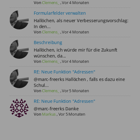
Von
Clemens_
,
Vor 4 Monaten
Formularfelder verwalten
Hallöchen, als neuer Verbesserungsvorschlag:
In den...
Von
Clemens_
,
Vor 4 Monaten
Beschreibung
Hallöchen, ich würde mir für die Zukunft
wünschen, da...
Von
Clemens_
,
Vor 4 Monaten
RE: Neue Funktion "Adressen"
@marc-freerks Hallöchen , falls es dazu eine
Schul...
Von
Clemens_
,
Vor 5 Monaten
RE: Neue Funktion "Adressen"
@marc-freerks Danke
Von
Markus
,
Vor 5 Monaten