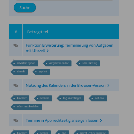
Kontakt
Jobs
NEW
#
Beitragstitel
Funktion Erweiterung: Terminierung von Aufgaben
mit Uhrzeit
erweitere option
aufgabenmonitor
terminierung
uhrzeit
geplant
Nutzung des Kalenders in der Browser-Version
kalender
termine
logiknachfragen
outlook
schwimmabzeichen
Termine in App rechtzeitig anzeigen lassen
kalender
termin
app
prüfpflichtige prozesse