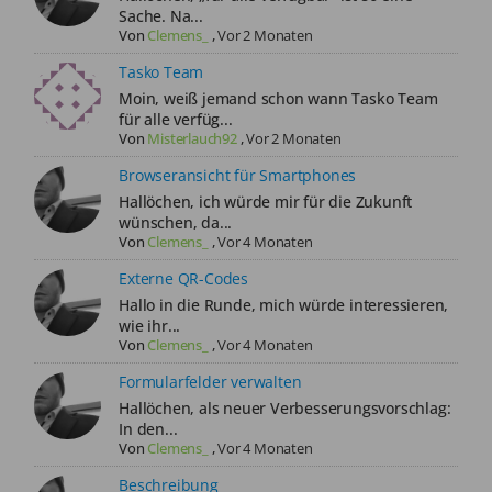
Sache. Na...
Von
Clemens_
,
Vor 2 Monaten
Tasko Team
Moin, weiß jemand schon wann Tasko Team
für alle verfüg...
Von
Misterlauch92
,
Vor 2 Monaten
Browseransicht für Smartphones
Hallöchen, ich würde mir für die Zukunft
wünschen, da...
Von
Clemens_
,
Vor 4 Monaten
Externe QR-Codes
Hallo in die Runde, mich würde interessieren,
wie ihr...
Von
Clemens_
,
Vor 4 Monaten
Formularfelder verwalten
Hallöchen, als neuer Verbesserungsvorschlag:
In den...
Von
Clemens_
,
Vor 4 Monaten
Beschreibung