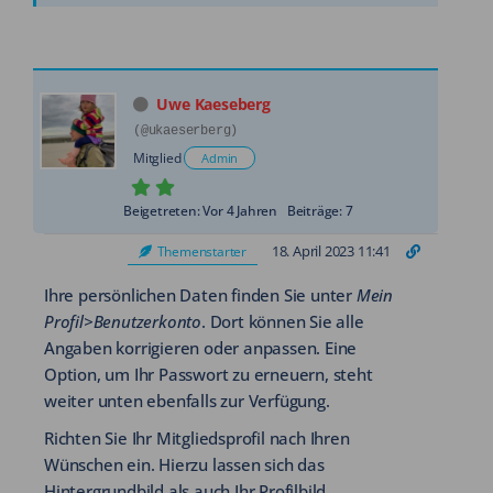
Kontakt
Jobs
NEW
Uwe Kaeseberg
(@ukaeserberg)
Mitglied
Admin
Beigetreten: Vor 4 Jahren
Beiträge: 7
18. April 2023 11:41
Themenstarter
Ihre persönlichen Daten finden Sie unter
Mein
Profil>Benutzerkonto
. Dort können Sie alle
Angaben korrigieren oder anpassen. Eine
Option, um Ihr Passwort zu erneuern, steht
weiter unten ebenfalls zur Verfügung.
Richten Sie Ihr Mitgliedsprofil nach Ihren
Wünschen ein. Hierzu lassen sich das
Hintergrundbild als auch Ihr Profilbild