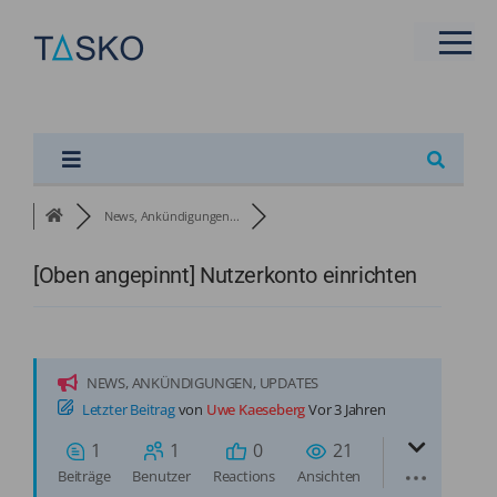
Zum
Inhalt
Tog
springen
Nav
Live-Präsentation
new
Branchen
News, Ankündigungen...
Funktionen & Features
[Oben angepinnt]
Nutzerkonto einrichten
Preise
Referenzen
NEWS, ANKÜNDIGUNGEN, UPDATES
Letzter Beitrag
von
Uwe Kaeseberg
Vor 3 Jahren
Support
1
1
0
21
Beiträge
Benutzer
Reactions
Ansichten