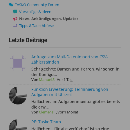
TASKO Community Forum
Vorschläge & Ideen
News, Ankündigungen, Updates
Tipps & Tauschbörse
Letzte Beiträge
Anfrage zum Mail-Datenimport von CSV-
Zählerständen
Sehr geehrte Damen und Herren, wir sehen in
der Konfigu...
Von
Manuel.S
,
Vor 1 Tag
Funktion Erweiterung: Terminierung von
Aufgaben mit Uhrzeit
Hallöchen, im Aufgabenmonitor gibt es bereits
die erw...
Von
Clemens_
,
Vor 1 Monat
RE: Tasko Team
Hallöchen, „für alle verfügbar“ ist so eine