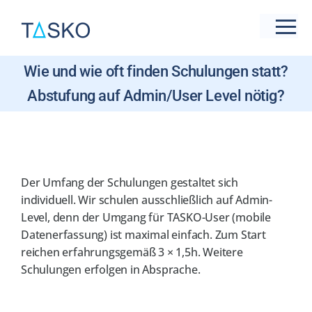
Zum
Inhalt
Tog
springen
Nav
Wie und wie oft finden Schulungen statt?
Live-Präsentation
new
Abstufung auf Admin/User Level nötig?
Branchen
Funktionen & Features
Der Umfang der Schulungen gestaltet sich
Preise
individuell. Wir schulen ausschließlich auf Admin-
Level, denn der Umgang für TASKO-User (mobile
Datenerfassung) ist maximal einfach. Zum Start
Referenzen
reichen erfahrungsgemäß 3 × 1,5h. Weitere
Schulungen erfolgen in Absprache.
Support